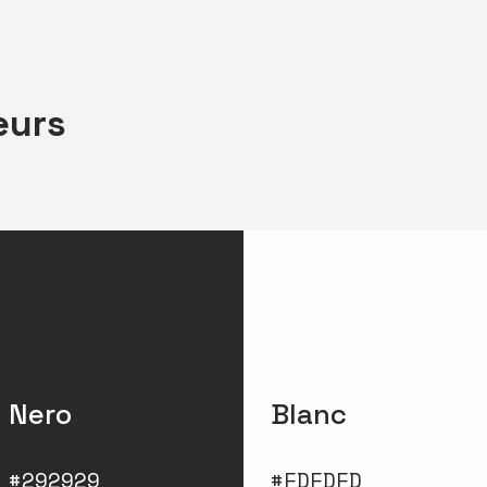
eurs
Nero
Blanc
#292929
#FDFDFD