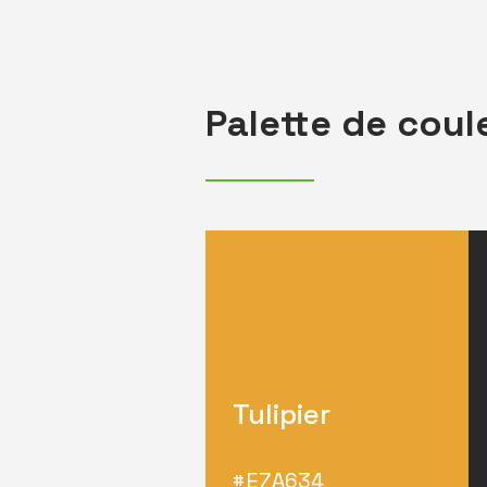
Palette de coul
Tulipier
#E7A634