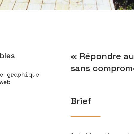
« Répondre au
ables
sans compromet
e graphique
web
Brief